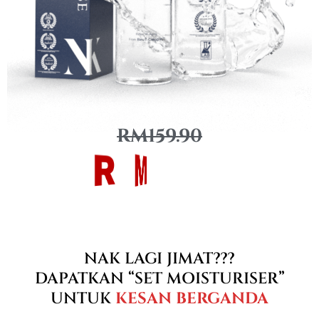
RM159.90
R
M
R
M
1
1
9
NAK LAGI JIMAT???
DAPATKAN “SET MOISTURISER”
UNTUK
KESAN BERGANDA