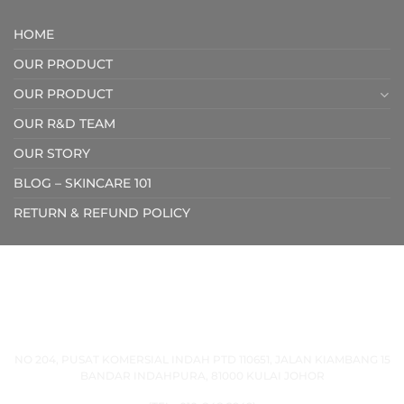
HOME
OUR PRODUCT
OUR PRODUCT
OUR R&D TEAM
OUR STORY
BLOG – SKINCARE 101
RETURN & REFUND POLICY
HOME
OUR PRODUCT
OUR PRODUCT
OUR R&D TEAM
OUR STORY
BLOG – SKINCARE 101
RETURN & REFUND POLICY
CLOVERSEA SOLUTION SDN BHD (1460649-V)
NO 204, PUSAT KOMERSIAL INDAH PTD 110651, JALAN KIAMBANG 15
BANDAR INDAHPURA, 81000 KULAI JOHOR