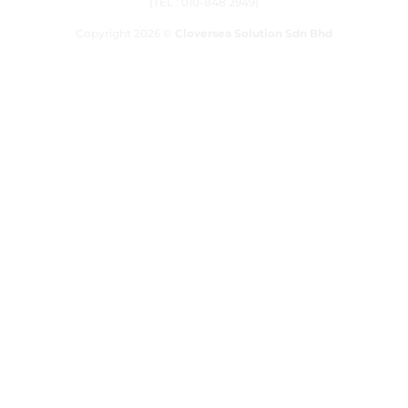
(TEL : 010-848 2949)
Copyright 2026 ©
Cloversea Solution Sdn Bhd