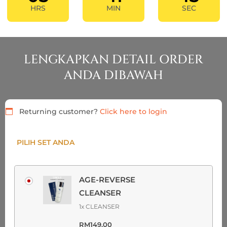
HRS
MIN
SEC
LENGKAPKAN DETAIL ORDER
ANDA DIBAWAH
Returning customer?
Click here to login
PILIH SET ANDA
AGE-REVERSE
CLEANSER
1x CLEANSER
RM
149.00